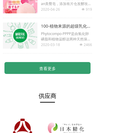
加皮肤的光泽度。
an美臀皂，添加有片仓发酵玫瑰
蜂蜜，温和高效去角质—焕肤美
2020-04-26
919
넶
白效果7天看得见！
100-植物来源的超级乳化剂，能有多厉害？
Phytocompo-PPPP是由氢化卵
磷脂和植物甾醇这两种天然保湿
成分复配而成的乳化剂，100%
2020-03-18
2466
넶
植物来源！
查看更多
供应商