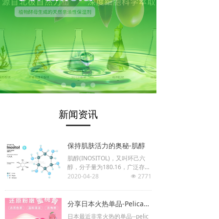
新闻资讯
保持肌肤活力的奥秘-肌醇
肌醇(INOSITOL)，又叫环己六
醇，分子量为180.16，广泛存在
于各种天然动物，植物和微生物
2020-04-28
2771
넶
组织中，是动植物和微生物的生
长因子，因其具有生物素和维生
素B一样的作用，所以对皮肤有
​​分享日本火热单品-Pelican美臀PP皂
非常好的保湿和调理功能，能增
日本最近非常火热的单品--pelic