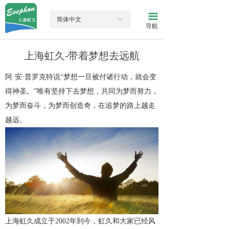
网站首页
끀
简体中文
ꀅ
导航
产品中心
上海虹久-带着梦想去远航
新闻资讯
阿·安·普罗克特说“梦想一旦被付诸行动，就会变
关于我们
得神圣。”唯有坚持下去梦想，共同为梦而努力，
联系我们
为梦而奋斗，为梦而创造奇，在追梦的路上越走
越远。
上海虹久成立于2002年到今，虹久和大家已经风