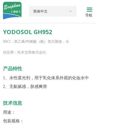
网站首页
끀
简体中文
ꀅ
导航
产品中心
YODOSOL GH952
新闻资讯
INCI：苯乙烯/丙烯酸（酯）类共聚物，水
关于我们
供应商：松本交商株式会社
联系我们
产品特性
1、水性遮光剂，用于乳化体系外观的化妆水中
2、无黏腻感，肤感爽滑
技术信息
用途：
包装规格：