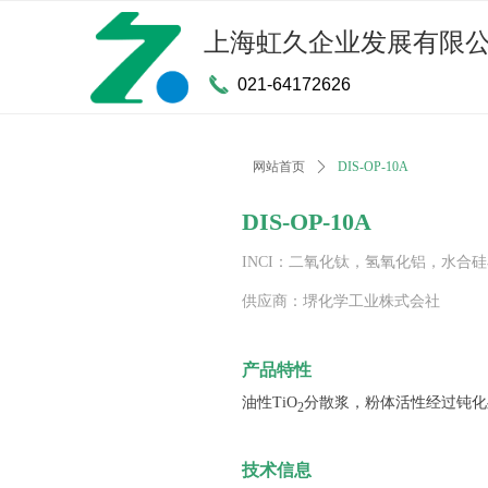
上海虹久企业发展有限
끅
021-64172626
网站首页
ꄲ
DIS-OP-10A
DIS-OP-10A
INCI：二氧化钛，氢氧化铝，水合
供应商：堺化学工业株式会社
产品特性
油性TiO
分散浆，粉体活性经过钝化处
2
技术信息