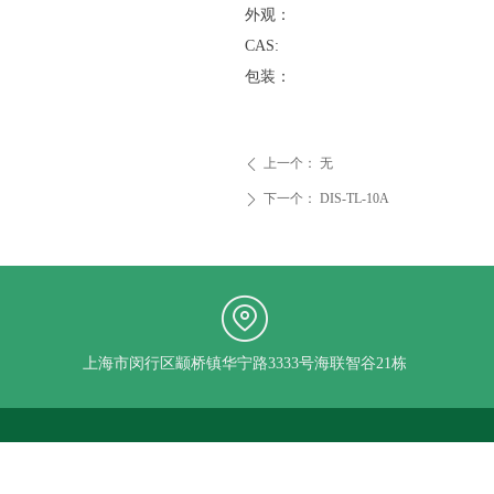
外观：
CAS:
包装：
上一个：
无
ꄴ
下一个：
DIS-TL-10A
ꄲ
上海市闵行区颛桥镇华宁路3333号海联智谷21栋