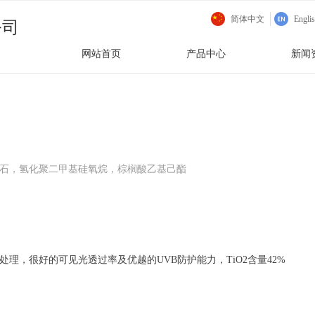
简体中文
Engli
公司
网站首页
产品中心
新闻
硅石，氢化聚二甲基硅氧烷，棕榈酸乙基己酯
理，很好的可见光透过率及优越的UVB防护能力，TiO2含量42%