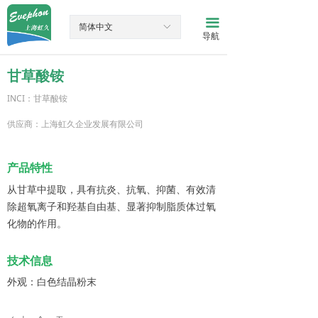
网站首页
끀
简体中文
ꀅ
导航
产品中心
甘草酸铵
新闻资讯
INCI：甘草酸铵
关于我们
供应商：上海虹久企业发展有限公司
联系我们
产品特性
从甘草中提取，具有抗炎、抗氧、抑菌、有效清
除超氧离子和羟基自由基、显著抑制脂质体过氧
化物的作用。
技术信息
外观：白色结晶粉末