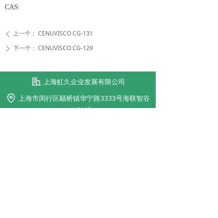
CAS:
上一个：
CENUVISCO CG-131
ꄴ
下一个：
CENUVISCO CG-129
ꄲ
上海虹久企业发展有限公司
上海市闵行区颛桥镇华宁路3333号海联智谷
21栋
021-64172626
evephon@evephon.com
传真：
021-34161168
版权所有 ©
上海虹久企业发展有限公司
沪ICP备16000237号-1
本网站由阿里云提供云计算及安全服务