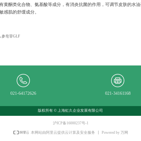
有黄酮类化合物、氨基酸等成分，有消炎抗菌的作用，可调节皮肤的水油
敏感肌的舒缓成分。
 稀有人参皂苷GLF
021-64172626
021-34161168
版权所有 ©
上海虹久企业发展有限公司
沪ICP备16000237号-1
Powered by 万网
本网站由阿里云提供云计算及安全服务