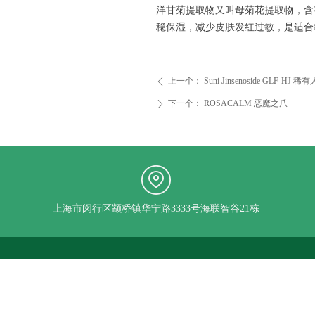
洋甘菊提取物又叫母菊花提取物，含
稳保湿，减少皮肤发红过敏，是适合
上一个：
Suni Jinsenoside GLF-HJ
ꄴ
下一个：
ROSACALM 恶魔之爪
ꄲ
上海市闵行区颛桥镇华宁路3333号海联智谷21栋