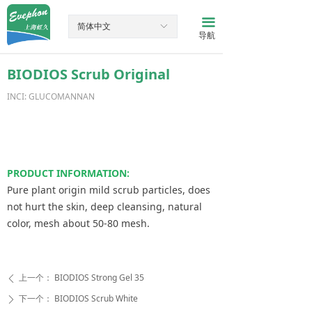
网站首页
끀
简体中文
ꀅ
导航
产品中心
BIODIOS Scrub Original
新闻资讯
INCI: GLUCOMANNAN
关于我们
联系我们
PRODUCT INFORMATION:
Pure plant origin mild scrub particles, does
not hurt the skin, deep cleansing, natural
color, mesh about 50-80 mesh.
上一个：
BIODIOS Strong Gel 35
ꄴ
下一个：
BIODIOS Scrub White
ꄲ