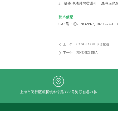
5、提高冲洗时的柔滑性，洗净后也
技术信息
CAS号：①25383-99-7, 18200-72-1 
上一个：
CANOLA OIL 卡诺拉油
ꄴ
下一个：
FINENEO-EHA
ꄲ
上海市闵行区颛桥镇华宁路3333号海联智谷21栋