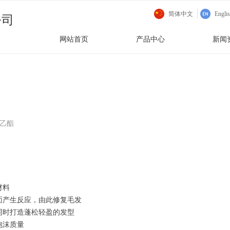
简体中文
Engli
公司
网站首页
产品中心
新闻
二乙酯
材料
面产生反应，由此修复毛发
同时打造蓬松轻盈的发型
泡沫质量