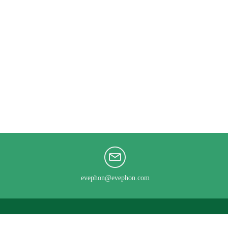
evephon@evephon.com